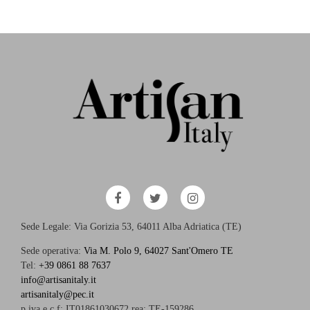
Sede Legale: Via Gorizia 53, 64011 Alba Adriatica (TE)
Sede operativa:
Via M. Polo 9, 64027 Sant'Omero TE
Tel:
+39 0861 88 7637
info@artisanitaly.it
artisanitaly@pec.it
p.iva e c.f: IT01861030672 rea: TE-159286